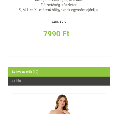
Elérhetőség: készleten
S, M, L és XL méretű hölgyeknek egyaránt ajánljuk.
szín: zöld
7990 Ft
Színválaszték
(10)
Leírás