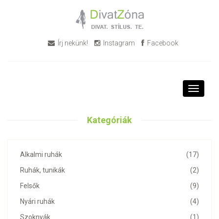
Írj nekünk!
Instagram
Facebook
Toggle
navigati
Kategóriák
Alkalmi ruhák
(17)
Ruhák, tunikák
(2)
Felsők
(9)
Nyári ruhák
(4)
Szoknyák
(1)