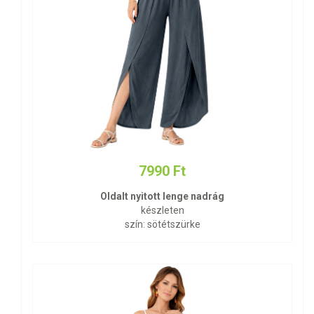
7990 Ft
Oldalt nyitott lenge nadrág
készleten
szín: sötétszürke