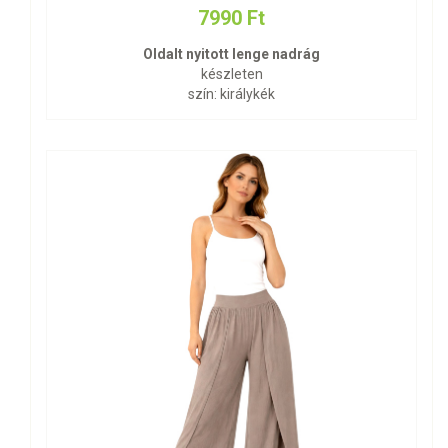
7990 Ft
Oldalt nyitott lenge nadrág
készleten
szín: királykék