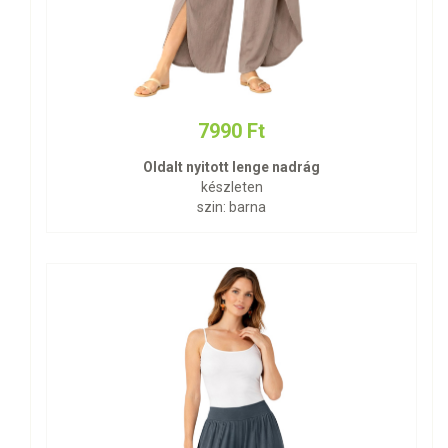
7990 Ft
Oldalt nyitott lenge nadrág
készleten
szin: barna