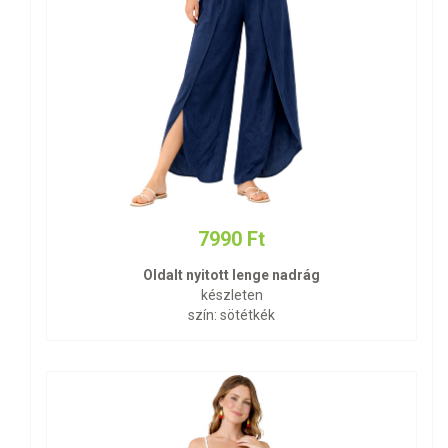
7990 Ft
Oldalt nyitott lenge nadrág
készleten
szín: sötétkék