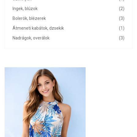
Ingek, blúzok
(2)
Bolerók, blézerek
(3)
Átmeneti kabátok, dzsekik
(1)
Nadrágok, overálok
(3)