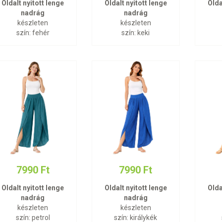
Oldalt nyitott lenge
Oldalt nyitott lenge
Olda
nadrág
nadrág
készleten
készleten
szín: fehér
szín: keki
7990 Ft
7990 Ft
Oldalt nyitott lenge
Oldalt nyitott lenge
Olda
nadrág
nadrág
készleten
készleten
szín: petrol
szín: királykék