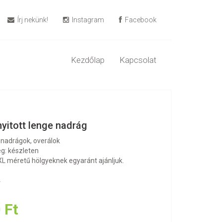
Írj nekünk!
Instagram
Facebook
Kezdőlap
Kapcsolat
nyitott lenge nadrág
 nadrágok, overálok
g: készleten
 XL méretű hölgyeknek egyaránt ajánljuk.
r
 Ft