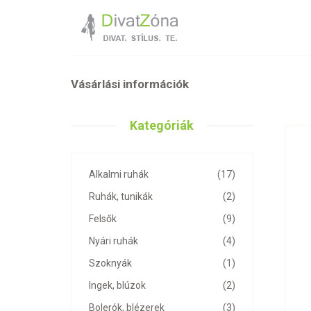
Vásárlási információk
Kategóriák
Alkalmi ruhák
(17)
Ruhák, tunikák
(2)
Felsők
(9)
Nyári ruhák
(4)
Szoknyák
(1)
Ingek, blúzok
(2)
Bolerók, blézerek
(3)