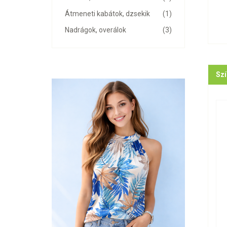
Átmeneti kabátok, dzsekik
(1)
Nadrágok, overálok
(3)
Szí