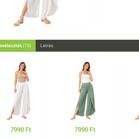
nválaszték
(10)
Leírás
7990 Ft
7990 Ft