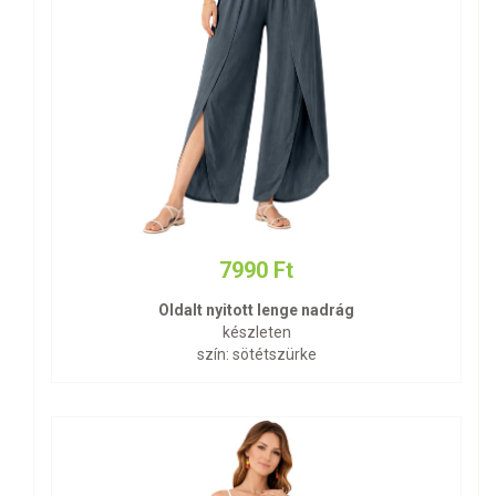
7990 Ft
Oldalt nyitott lenge nadrág
készleten
szín: sötétszürke