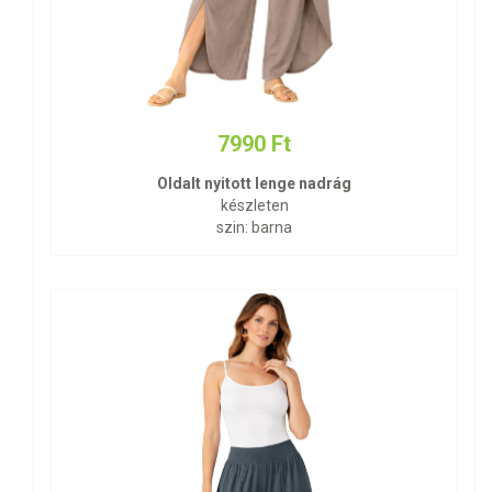
7990 Ft
Oldalt nyitott lenge nadrág
készleten
szin: barna