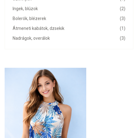
Ingek, blúzok
(2)
Bolerók, blézerek
(3)
Átmeneti kabátok, dzsekik
(1)
Nadrágok, overálok
(3)