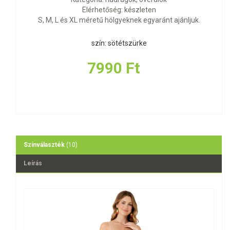
Elérhetőség: készleten
S, M, L és XL méretű hölgyeknek egyaránt ajánljuk.
szín: sötétszürke
7990 Ft
Színválaszték
(10)
Leírás