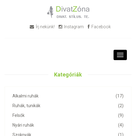
Írj nekünk!
Instagram
Facebook
Toggle
navigati
Kategóriák
Alkalmi ruhák
(17)
Ruhák, tunikák
(2)
Felsők
(9)
Nyári ruhák
(4)
Szoknyák
(1)