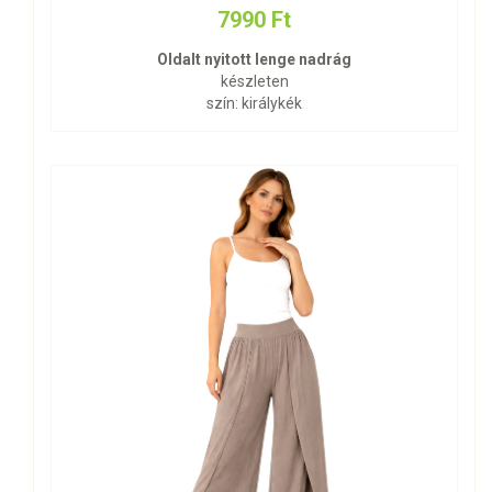
7990 Ft
Oldalt nyitott lenge nadrág
készleten
szín: királykék