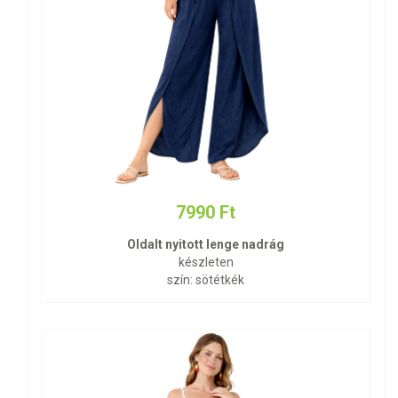
7990 Ft
Oldalt nyitott lenge nadrág
készleten
szín: sötétkék