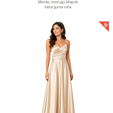
Mintás, rövid ujjú átlapolt,
hátul gumis ruha