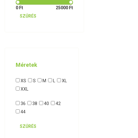
0 Ft
25000 Ft
SZŰRÉS
Méretek
XS
S
M
L
XL
XXL
36
38
40
42
44
SZŰRÉS