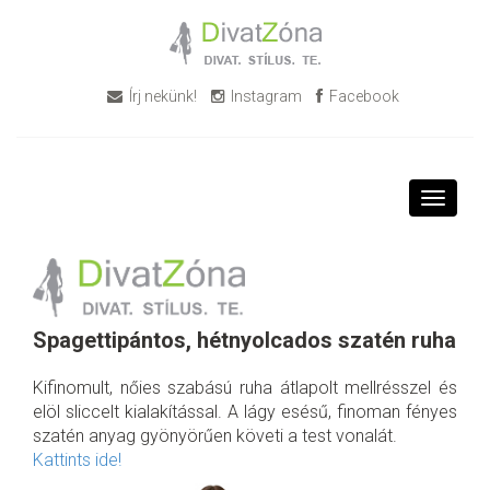
Írj nekünk!
Instagram
Facebook
Toggle
navigati
Spagettipántos, hétnyolcados szatén ruha
Kifinomult, nőies szabású ruha átlapolt mellrésszel és
elöl sliccelt kialakítással. A lágy esésű, finoman fényes
szatén anyag gyönyörűen követi a test vonalát.
Kattints ide!