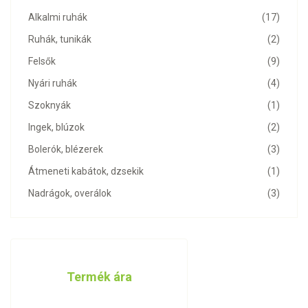
Alkalmi ruhák
(17)
Ruhák, tunikák
(2)
Felsők
(9)
Nyári ruhák
(4)
Szoknyák
(1)
Ingek, blúzok
(2)
Bolerók, blézerek
(3)
Átmeneti kabátok, dzsekik
(1)
Nadrágok, overálok
(3)
Termék ára