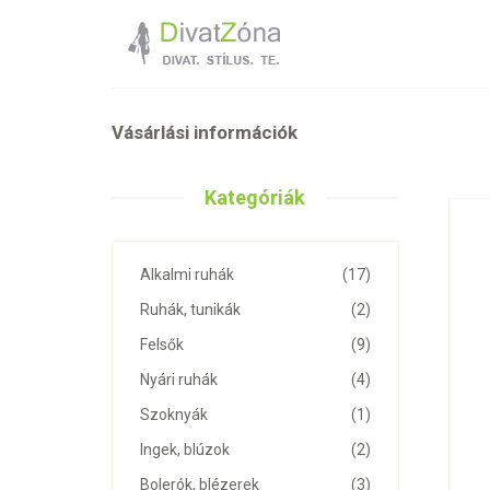
Vásárlási információk
Kategóriák
Alkalmi ruhák
(17)
Ruhák, tunikák
(2)
Felsők
(9)
Nyári ruhák
(4)
Szoknyák
(1)
Ingek, blúzok
(2)
Bolerók, blézerek
(3)