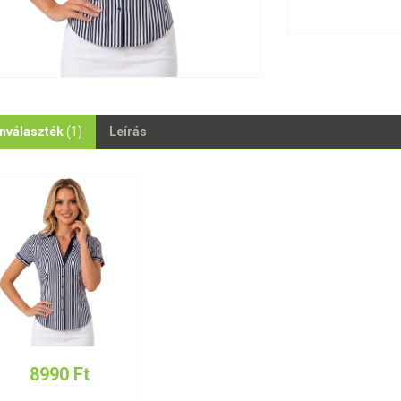
nválaszték
(1)
Leírás
8990 Ft