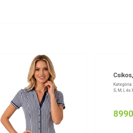
Csíkos,
Kategória:
S, M, L és
8990