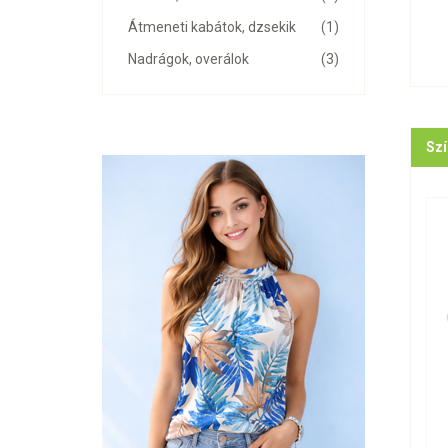
Átmeneti kabátok, dzsekik
(1)
Nadrágok, overálok
(3)
Szí