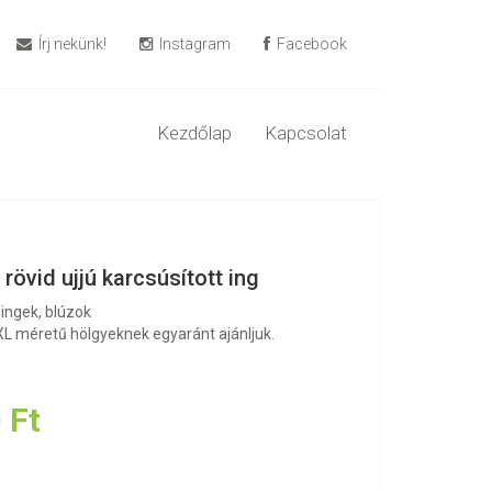
Írj nekünk!
Instagram
Facebook
Kezdőlap
Kapcsolat
 rövid ujjú karcsúsított ing
 ingek, blúzok
 XL méretű hölgyeknek egyaránt ajánljuk.
 Ft