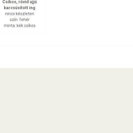
Csíkos, rövid ujjú
karcsúsított ing
nincs készleten
szín: fehér
minta: kék csíkos